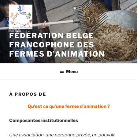
Aller
au
contenu
principal
FÉDÉRATION BELGE
FRANCOPHONE DES
FERMES D'ANIMATION
Menu
À PROPOS DE
Qu’est ce qu’une ferme d’animation ?
Composantes institutionnelles
Une association, une personne privée, un pouvoir