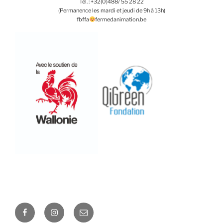
Tél. : +32(0)488/ 55 28 22
(Permanence les mardi et jeudi de 9h à 13h)
fbffa
fermedanimation.be
Facebook
Instagram
E-
mail